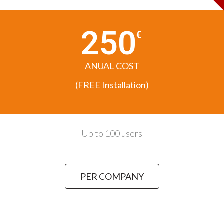
250
€
ANUAL COST
(FREE Installation)
Up to 100 users
PER COMPANY