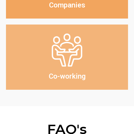
Companies
Co-working
FAQ's