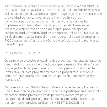
TICCámaras de la Cámara de Comercio de Valencia APP AFOROS DE
PISCINAS E INSTALACIONES COMUNITARIAS, S.L. ha sido beneficiaria
del Fondo Europeo de Desarrollo Regional cuyo Objetivo es mejorar el uso
y la calidad de las tecnologías de la información y de las
comunicaciones y el acceso a las mismas y gracias al que ha
implementado: una plataforma de gestión de talento mediante
presencia Web a través de página propia para la mejora de
competitividad y productividad de la empresa. Del 15 de junio 2022 al
31 de diciembre 2022. Para ello ha contado con el apoyo del programa
TICCámaras de la Cámara de Comercio de Valencia. Una manera de
hacer Europa.
PROGRAMA EBETAE 2022
Desarrollo de proyectos piloto dirigidos a jóvenes, mediante actuaciones
dentro de los proyectos de “colectivos especialmente vulnerables” y de
los proyectos de “emprendimiento y microempresas” incluidos en la
inversión 4, “Nuevos proyectos territoriales para el reequilibrio y la
equidad”, en el marco del “Plan de Recuperación, Transformación y
Resiliencia”.
Se ha recibido de LABORA Servicio Valenciano de Empleo y Formación
una subvención del programa indicado para participar en el desarrollo
de competencias profesionales de personas jóvenes y/o por el
compromiso de adoptar alguna medida encaminada a facilitar la
transformación productiva: Ejes I y II – EBETAE/2022/23/46